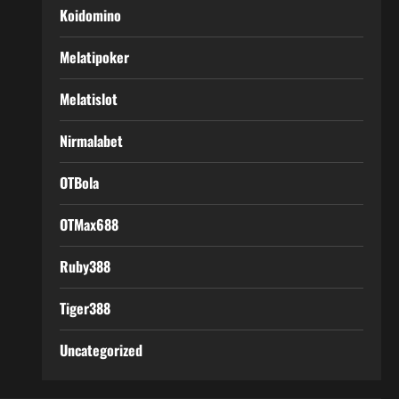
Koidomino
Melatipoker
Melatislot
Nirmalabet
OTBola
OTMax688
Ruby388
Tiger388
Uncategorized
Domino Gaple
Domino QiuQiu
Domino QQ
Higgs Domino