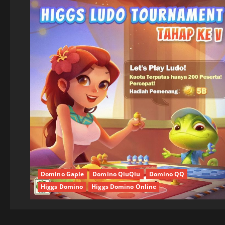
Domino Gaple
Domino QiuQiu
Domino QQ
Higgs Domino
Higgs Domino Online