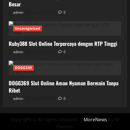
Besar
admin
April 26, 2026
0
Uncategorized
Ruby388 Slot Online Terpercaya dengan RTP Tinggi
admin
April 25, 2026
0
DOGG369
DOGG369 Slot Online Aman Nyaman Bermain Tanpa
Ribet
admin
April 24, 2026
0
Copyright © All rights reserved.
|
MoreNews
by AF
themes.