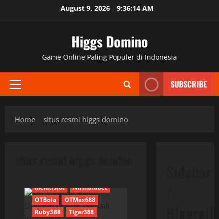
Skip
August 9, 2026
9:36:15 AM
to
content
Higgs Domino
Game Online Paling Populer di Indonesia
SUBSCRIBE
Primary
Menu
Domino Gaple
Home
situs resmi higgs domino
Domino QiuQiu
Domino QQ
Higgs Domino
situs resmi higgs domino
Higgs Domino Online
Sidebar
Koidomino
Melatipoker
/
Melatislot
Nirmalabet
OTBola
OTMax688
Blogroll
Ruby388
Tiger388