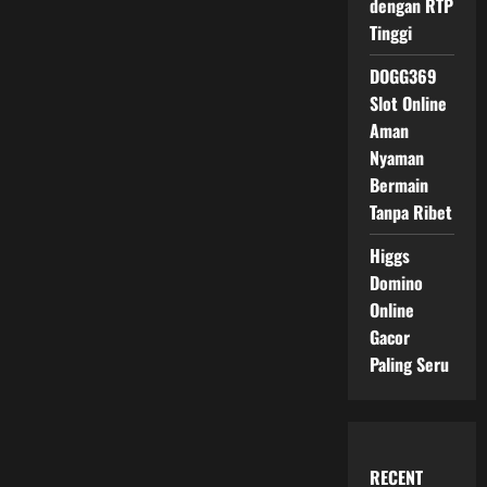
dengan RTP
Tinggi
DOGG369
Slot Online
Aman
Nyaman
Bermain
Tanpa Ribet
Higgs
Domino
Online
Gacor
Paling Seru
RECENT