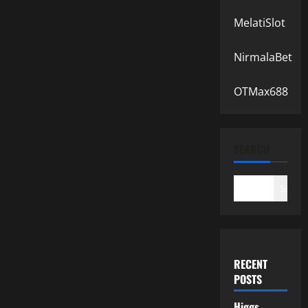
MelatiSlot
NirmalaBet
OTMax688
SEARCH
Search
RECENT
POSTS
Higgs