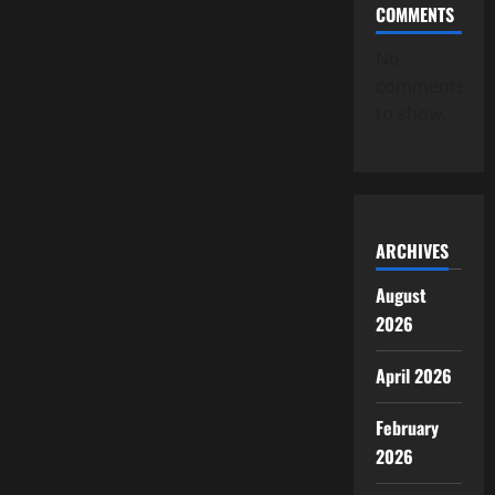
COMMENTS
No
comments
to show.
ARCHIVES
August
2026
April 2026
February
2026