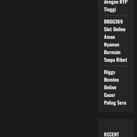
dengan RTP
Tinggi
DOGG369
Slot Online
Aman
Nyaman
Bermain
Tanpa Ribet
Higgs
Domino
Online
Gacor
Paling Seru
RECENT