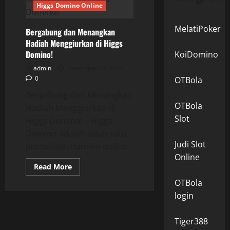
Higgs Domino Online
MelatiPoker
Bergabung dan Menangkan
Hadiah Menggiurkan di Higgs
Domino!
KoiDomino
admin
December 12, 2025
0
OTBola
Bergabung dan Menangkan
OTBola
Hadiah Menggiurkan di
Slot
Higgs Domino! – Higgs
Domino adalah salah satu
Judi Slot
permainan domino online...
Online
Read
Read More
more
about
OTBola
Bergabung
dan
login
Menangkan
Hadiah
Menggiurkan
Tiger388
di