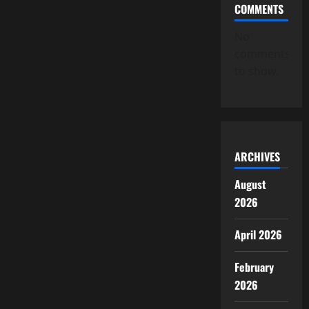
COMMENTS
No
comments
to show.
ARCHIVES
August
2026
April 2026
February
2026