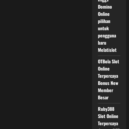
Domino
Online
pilihan
untuk
pengguna
baru
Melatislot
OTBola Slot
Online
Terpercaya
Bonus New
Member
Besar
Ruby388
Slot Online
Terpercaya