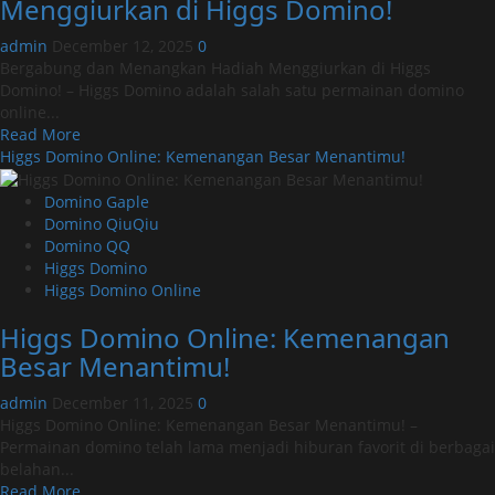
Menggiurkan di Higgs Domino!
admin
December 12, 2025
0
Bergabung dan Menangkan Hadiah Menggiurkan di Higgs
Domino! – Higgs Domino adalah salah satu permainan domino
online...
Read
Read More
more
Higgs Domino Online: Kemenangan Besar Menantimu!
about
Bergabung
Domino Gaple
dan
Domino QiuQiu
Menangkan
Domino QQ
Hadiah
Higgs Domino
Menggiurkan
Higgs Domino Online
di
Higgs Domino Online: Kemenangan
Higgs
Domino!
Besar Menantimu!
admin
December 11, 2025
0
Higgs Domino Online: Kemenangan Besar Menantimu! –
Permainan domino telah lama menjadi hiburan favorit di berbagai
belahan...
Read
Read More