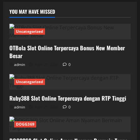
YOU MAY HAVE MISSED
Uncategorized
OTBola Slot Online Terpercaya Bonus New Member
Besar
admin
April 26, 2026
0
Uncategorized
Ruby388 Slot Online Terpercaya dengan RTP Tinggi
admin
April 25, 2026
0
DOGG369