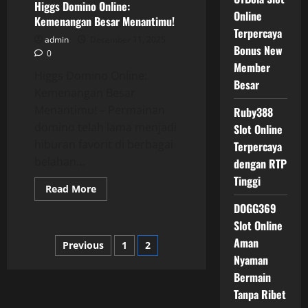
Higgs Domino Online:
Online
Kemenangan Besar Menantimu!
Terpercaya
admin
December 11, 2025
Bonus New
0
Member
Higgs Domino Online:
Besar
Kemenangan Besar
Menantimu! – Permainan
Ruby388
domino telah lama menjadi
Slot Online
hiburan favorit di berbagai
Terpercaya
belahan...
dengan RTP
Tinggi
Read
Read More
more
DOGG369
about
Higgs
Slot Online
Domino
Online:
Posts
Aman
Previous
1
2
Kemenangan
Besar
Nyaman
Menantimu!
pagination
Bermain
Tanpa Ribet