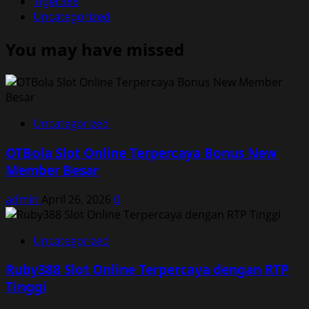
Tiger388
Uncategorized
You may have missed
Uncategorized
OTBola Slot Online Terpercaya Bonus New
Member Besar
admin
April 26, 2026
0
Uncategorized
Ruby388 Slot Online Terpercaya dengan RTP
Tinggi