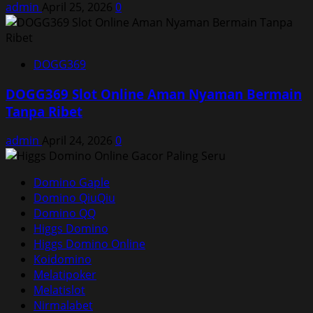
admin
April 25, 2026
0
DOGG369
DOGG369 Slot Online Aman Nyaman Bermain
Tanpa Ribet
admin
April 24, 2026
0
Domino Gaple
Domino QiuQiu
Domino QQ
Higgs Domino
Higgs Domino Online
Koidomino
Melatipoker
Melatislot
Nirmalabet