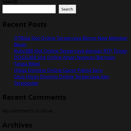
Search
Search
Recent Posts
OTBola Slot Online Terpercaya Bonus New Member
Besar
Ruby388 Slot Online Terpercaya dengan RTP Tinggi
DOGG369 Slot Online Aman Nyaman Bermain
Tanpa Ribet
Higgs Domino Online Gacor Paling Seru
Situs Higgs Domino Online Terpercaya dan
Terpopuler
Recent Comments
No comments to show.
Archives